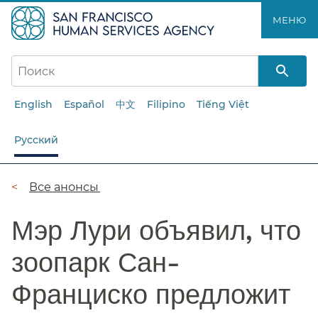
Перейти
МЕНЮ​​
к
основному
содержанию​​
English
Español
中文
Filipino
Tiếng Việt
Русский
Цепочка
Все анонсы​​
навигации​​
Мэр Лури объявил, что
зоопарк Сан-
Франциско предложит