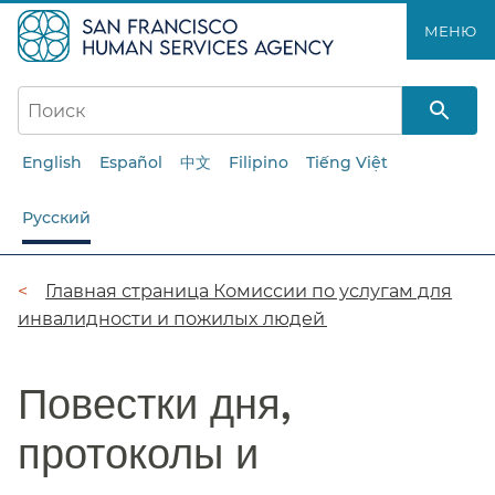
Перейти
МЕНЮ​​
к
основному
содержанию​​
English
Español
中文
Filipino
Tiếng Việt
Русский
Цепочка
Главная страница Комиссии по услугам для
инвалидности и пожилых людей​​
навигации​​
Повестки дня,
протоколы и