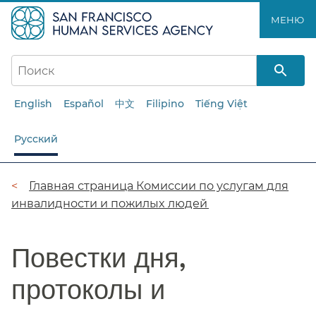
Перейти
МЕНЮ​​
к
основному
содержанию​​
English
Español
中文
Filipino
Tiếng Việt
Русский
Цепочка
Главная страница Комиссии по услугам для
инвалидности и пожилых людей​​
навигации​​
Повестки дня,
протоколы и