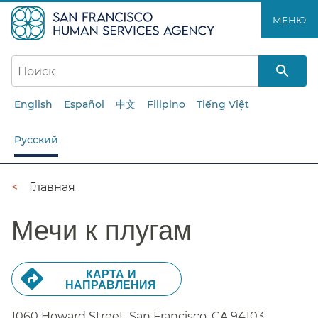
Перейти
МЕНЮ​​
к
основному
содержанию​​
English
Español
中文
Filipino
Tiếng Việt
Русский
Цепочка
Главная​​
навигации​​
Мечи к плугам​​
КАРТА И
НАПРАВЛЕНИЯ​​
1060 Howard Street, San Francisco,
CA
94103