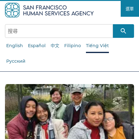
跳
選單​​
至
主
要
內
容​​
English
Español
中文
Filipino
Tiếng Việt
Русский