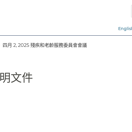
跳
至
主
要
Englis
內
容​​
四月 2, 2025 殘疾和老齡服務委員會會議​​
文件​​