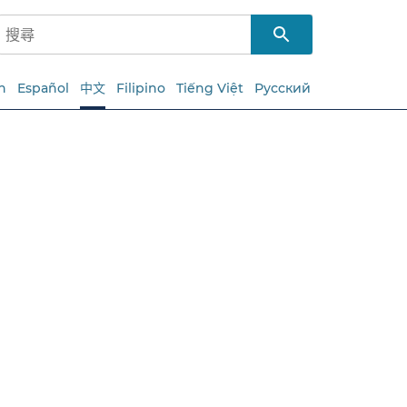
h
Español
中文
Filipino
Tiếng Việt
Русский