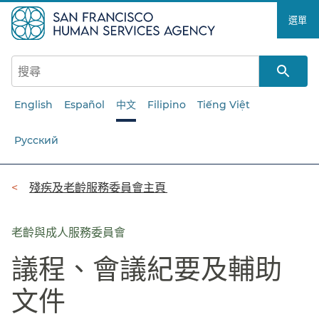
跳
選單​​
至
主
要
內
容​​
English
Español
中文
Filipino
Tiếng Việt
Русский
導
殘疾及老齡服務委員會主頁​​
覽
列​​
老齡與成人服務委員會
議程、會議紀要及輔助
文件​​