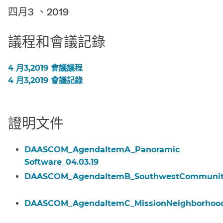
四月3 、2019​​
議程和會議記錄​​
4 月3,2019 會議議程​​
4 月3,2019 會議記錄​​
證明文件​​
DAASCOM_AgendaItemA_Panoramic
Software_04.03.19​​
DAASCOM_AgendaItemB_SouthwestCommunityCo
DAASCOM_AgendaItemC_MissionNeighborhoodCe