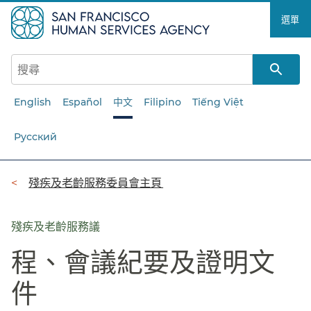
跳
選單​​
至
主
要
內
容​​
English
Español
中文
Filipino
Tiếng Việt
Русский
導
殘疾及老齡服務委員會主頁​​
覽
列​​
殘疾及老齡服務議
程、會議紀要及證明文
件​​