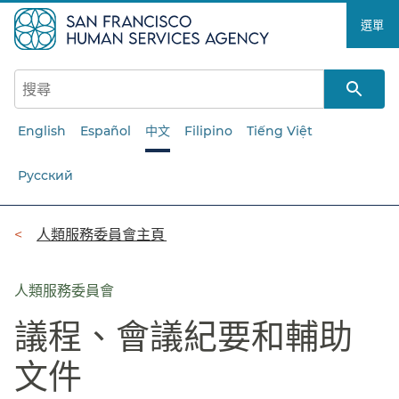
跳
選單​​
至
主
要
內
容​​
English
Español
中文
Filipino
Tiếng Việt
Русский
導
人類服務委員會主頁​​
覽
列​​
人類服務委員會
議程、會議紀要和輔助
文件​​