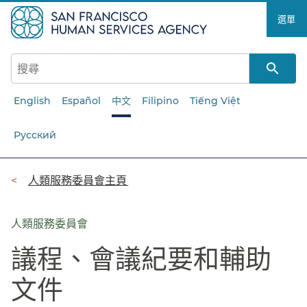
跳
選單​​
至
主
要
內
容​​
English
Español
中文
Filipino
Tiếng Việt
Русский
導
人類服務委員會主頁​​
覽
列​​
人類服務委員會
議程、會議紀要和輔助
文件​​