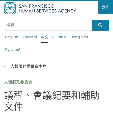
跳
選單​​
至
主
要
內
容​​
English
Español
中文
Filipino
Tiếng Việt
Русский
導
人類服務委員會主頁​​
覽
列​​
人類服務委員會
議程、會議紀要和輔助
文件​​