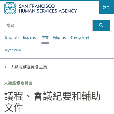
跳
選單​​
至
主
要
內
容​​
English
Español
中文
Filipino
Tiếng Việt
Русский
導
人類服務委員會主頁​​
覽
列​​
人類服務委員會
議程、會議紀要和輔助
文件​​