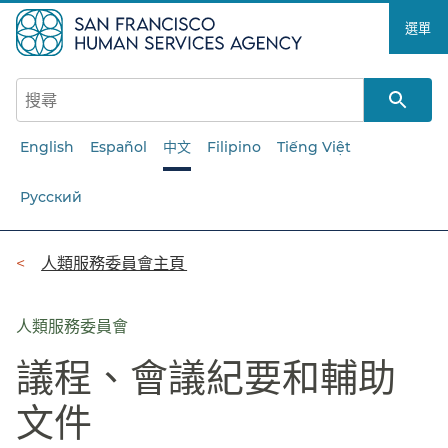
跳
選單​​
至
主
要
內
容​​
English
Español
中文
Filipino
Tiếng Việt
Русский
導
人類服務委員會主頁​​
覽
列​​
人類服務委員會
議程、會議紀要和輔助
文件​​