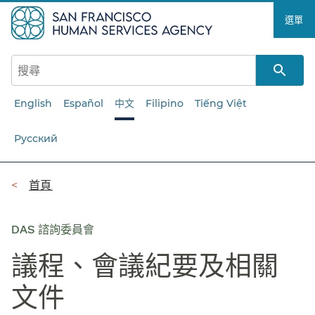
跳
選單​​
至
主
要
內
容​​
English
Español
中文
Filipino
Tiếng Việt
Русский
導
首頁​​
覽
列​​
DAS 諮詢委員會
議程、會議紀要及相關
文件​​