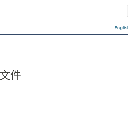
跳
至
主
要
Englis
內
容​​
件​​