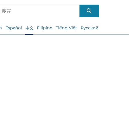
h
Español
中文
Filipino
Tiếng Việt
Русский