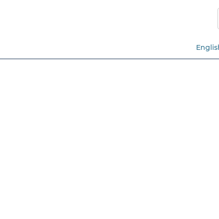
跳
至
主
要
Englis
內
容​​