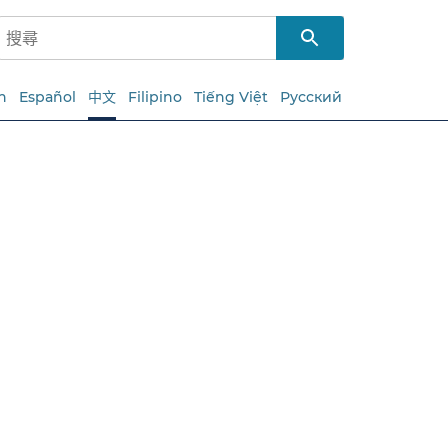
h
Español
中文
Filipino
Tiếng Việt
Русский