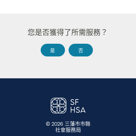
您是否獲得了所需服務？​​
是​​
否​​
© 2026 三藩市市縣
社會服務局
​​