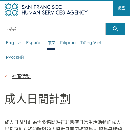
跳
選單​​
至
主
要
內
容​​
English
Español
中文
Filipino
Tiếng Việt
Русский
導
社區活動​​
覽
成人日間計劃​​
列​​
成人日間計劃為需要協助進行非醫療日常生活活動的成人，
以及可能有認知障礙的人提供日間照護服務。 服務是根據