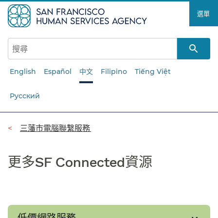
跳
選單​​
至
主
要
內
容​​
English
Español
中文
Filipino
Tiếng Việt
Русский
導
三藩市電腦聯繫服務​​
覽
更多SF Connected資源​​
列​​
低價網路服務​​