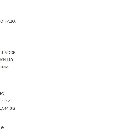
Гудо.​​
я Хосе
ки на
внем
по
елей
дом за
ые