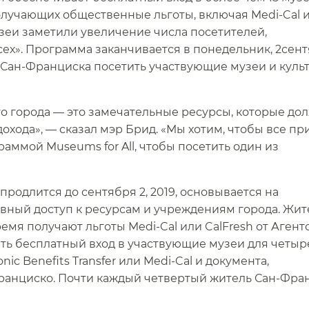
олучающих общественные льготы, включая Medi-Cal 
зеи заметили увеличение числа посетителей,
х». Программа заканчивается в понедельник, 2сент
Сан-Франциска посетить участвующие музеи и куль
о города — это замечательные ресурсы, которые до
охода», — сказал мэр Брид. «Мы хотим, чтобы все пр
аммой Museums for All, чтобы посетить один из
продлится до сентября 2, 2019, основывается на
авный доступ к ресурсам и учреждениям города. Жи
мя получают льготы Medi-Cal или CalFresh от Агент
ить бесплатный вход в участвующие музеи для четыр
ic Benefits Transfer или Medi-Cal и документа,
анциско. Почти каждый четвертый житель Сан-Фра