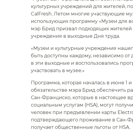
культурных учреждений для жителей, п
CalFresh. Летом многие участвующие му
использующих программу «Музеи для все
мэр Брид призвал подходящих жителей 
учреждения в выходные Дня труда.​​
«Музеи и культурные учреждения нашег
быть доступны каждому, независимо от д
в эти выходные и воспользовались прогр
участвовать в музее.»​​
Программа, которая началась в июне 1 и 
обязательстве мэра Брид обеспечить р
Сан-Франциско, которые в настоящее вре
социальным услугам (HSA), могут получ
человек при предъявлении карты Electron
подтверждающего проживание в Сан-Фр
получает общественные льготы от HSA.​​