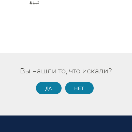
#
Вы нашли то, что искали?​​
ДА​​
НЕТ​​