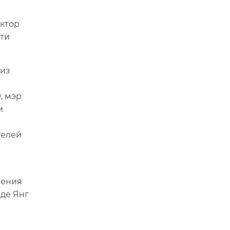
ектор
сти
 из
, мэр
и
телей
ления
 де Янг