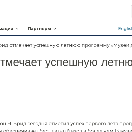
Перейти
к
основному
содержанию​​
ация​​
партнеры​​
Englis
ид отмечает успешную летнюю программу «Музеи дл
отмечает успешную летн
он Н. Брид сегодня отметил успех первого лета пр
я обеспечивает бесплатный вход в более чем 15 музе