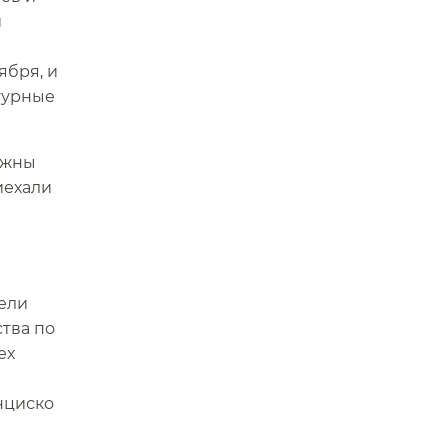
и
ября, и
турные
лжны
иехали
тели
ства по
ех
нциско