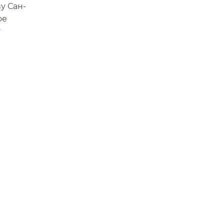
у Сан-
ое
у