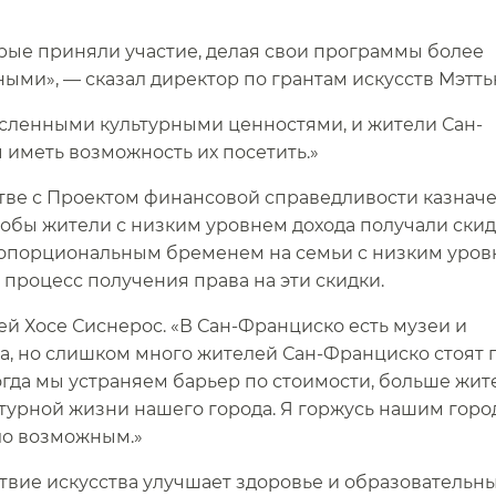
орые приняли участие, делая свои программы более
и», — сказал директор по грантам искусств Мэттью 
сленными культурными ценностями, и жители Сан-
иметь возможность их посетить.»​​
тве с Проектом финансовой справедливости казначе
чтобы жители с низким уровнем дохода получали скид
ропорциональным бременем на семьи с низким уро
 процесс получения права на эти скидки.​​
чей Хосе Сиснерос. «В Сан-Франциско есть музеи и
а, но слишком много жителей Сан-Франциско стоят 
когда мы устраняем барьер по стоимости, больше жит
ьтурной жизни нашего города. Я горжусь нашим горо
ло возможным.»​​
твие искусства улучшает здоровье и образовательн