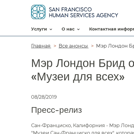
услуги​​
о нас​​
контактная информ
Цепочка
Главная​​
Все анонсы​​
Мэр Лондон Бр
навигации​​
Мэр Лондон Брид 
«Музеи для всех»​​
08/28/2019
Пресс-релиз​​
Сан-Франциско, Калифорния - Мэр Лонд
"Музеи Сан-Франциско для всех", котора