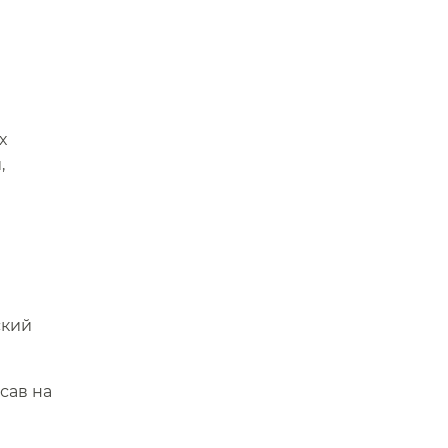
х
,
ский
сав на