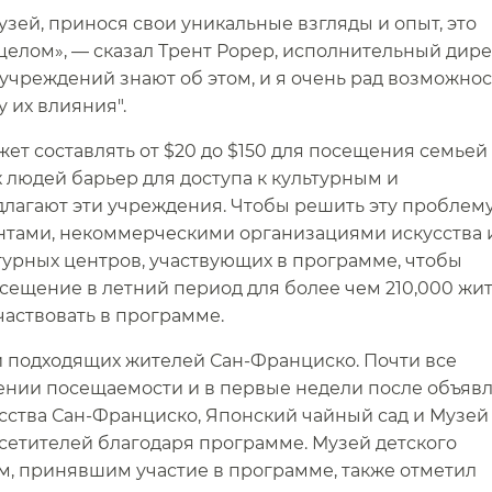
зей, принося свои уникальные взгляды и опыт, это
целом», — сказал Трент Рорер, исполнительный дир
 учреждений знают об этом, и я очень рад возможно
их влияния".​​
ет составлять от $20 до $150 для посещения семьей
х людей барьер для доступа к культурным и
лагают эти учреждения. Чтобы решить эту проблему
нтами, некоммерческими организациями искусства 
турных центров, участвующих в программе, чтобы
сещение в летний период для более чем 210,000 жи
ствовать в программе.​​
 подходящих жителей Сан-Франциско. Почти все
ении посещаемости и в первые недели после объяв
сства Сан-Франциско, Японский чайный сад и Музей
сетителей благодаря программе. Музей детского
м, принявшим участие в программе, также отметил