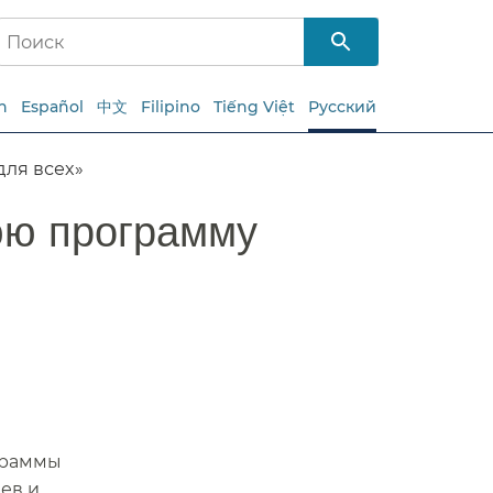
h
Español
中文
Filipino
Tiếng Việt
Русский
я всех»​​
юю программу
ограммы
ев и