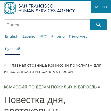
Перейти
МЕНЮ​​
к
основному
содержанию​​
English
Español
中文
Filipino
Tiếng Việt
Русский
Цепочка
Главная страница Комиссии по услугам для
инвалидности и пожилых людей​​
навигации​​
КОМИССИЯ ПО ДЕЛАМ ПОЖИЛЫХ И ВЗРОСЛЫХ
Повестка дня,
протоколы и