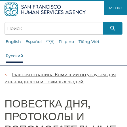
Перейти
МЕНЮ​​
к
основному
содержанию​​
English
Español
中文
Filipino
Tiếng Việt
Русский
Цепочка
Главная страница Комиссии по услугам для
инвалидности и пожилых людей​​
навигации​​
ПОВЕСТКА ДНЯ,
ПРОТОКОЛЫ И