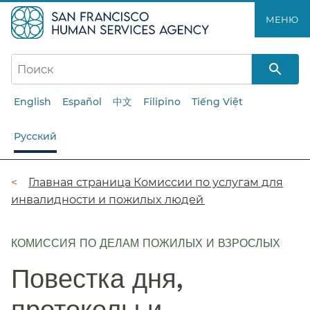
Перейти
МЕНЮ​​
к
основному
содержанию​​
English
Español
中文
Filipino
Tiếng Việt
Русский
Цепочка
Главная страница Комиссии по услугам для
инвалидности и пожилых людей​​
навигации​​
КОМИССИЯ ПО ДЕЛАМ ПОЖИЛЫХ И ВЗРОСЛЫХ
Повестка дня,
протоколы и