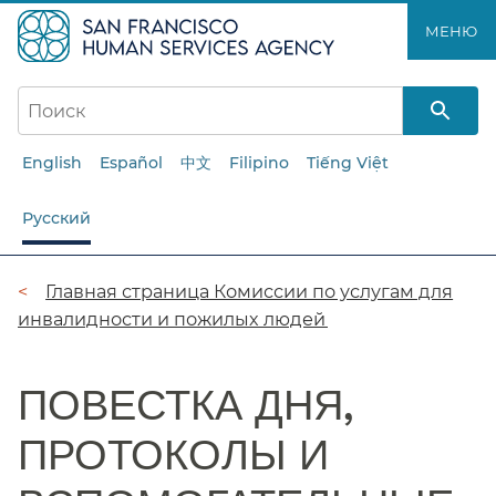
Перейти
МЕНЮ​​
к
основному
содержанию​​
English
Español
中文
Filipino
Tiếng Việt
Русский
Цепочка
Главная страница Комиссии по услугам для
инвалидности и пожилых людей​​
навигации​​
ПОВЕСТКА ДНЯ,
ПРОТОКОЛЫ И