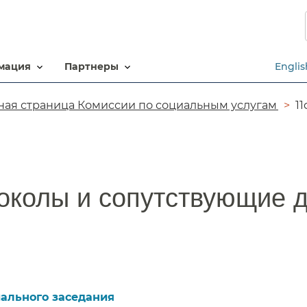
Перейти
к
основному
содержанию​​
ация​​
партнеры​​
Englis
ная страница Комиссии по социальным услугам​​
1
околы и сопутствующие д
ального заседания​​