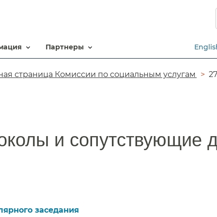
Перейти
к
основному
содержанию​​
ация​​
партнеры​​
Englis
ная страница Комиссии по социальным услугам​​
2
околы и сопутствующие д
лярного заседания​​