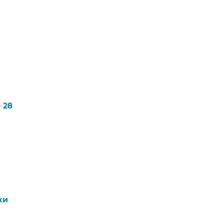
 28
​​