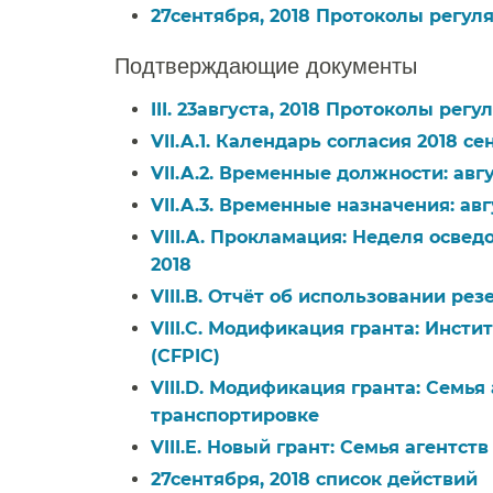
27сентября, 2018 Протоколы регуля
Подтверждающие документы​​
III. 23августа, 2018 Протоколы регу
VII.A.1. Календарь согласия 2018 се
VII.A.2. Временные должности: авгус
VII.A.3. Временные назначения: авгу
VIII.A. Прокламация: Неделя освед
2018​​
VIII.B. Отчёт об использовании рез
VIII.C. Модификация гранта: Инст
(CFPIC)​​
VIII.D. Модификация гранта: Семья
транспортировке​​
VIII.E. Новый грант: Семья агентст
27сентября, 2018 список действий​​