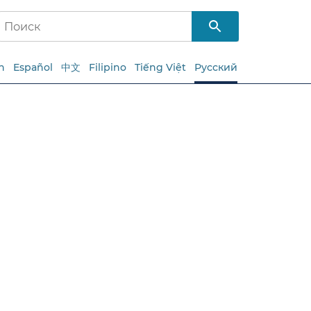
h
Español
中文
Filipino
Tiếng Việt
Русский