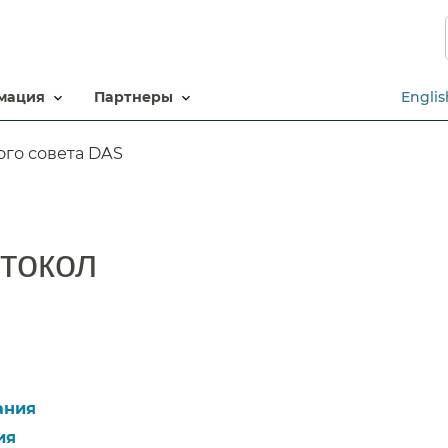
Перейти
к
основному
содержанию​​
ация​​
партнеры​​
Englis
го совета DAS​​
окол​​
ния​​
я​​