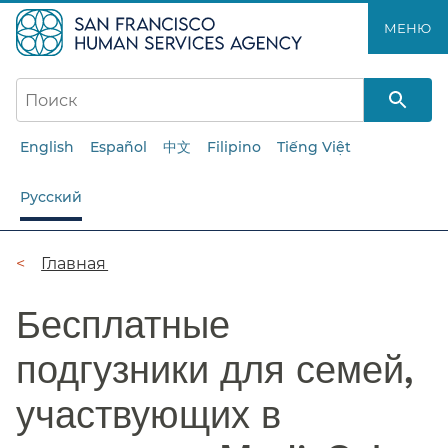
Перейти
МЕНЮ​​
к
основному
содержанию​​
English
Español
中文
Filipino
Tiếng Việt
Русский
Цепочка
Главная​​
навигации​​
Бесплатные
подгузники для семей,
участвующих в