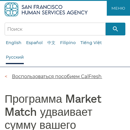
Перейти
МЕНЮ​​
к
основному
содержанию​​
English
Español
中文
Filipino
Tiếng Việt
Русский
Цепочка
Воспользоваться пособием CalFresh​​
навигации​​
Программа Market
Match удваивает
сумму вашего