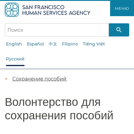
Перейти
МЕНЮ​​
к
основному
содержанию​​
English
Español
中文
Filipino
Tiếng Việt
Русский
Цепочка
Сохранение пособий​​
навигации​​
Волонтерство для
сохранения пособий​​