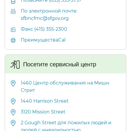
Позвоните (855) 355-5757​​
По электронной почте:
sfbncfmc@sfgov.org​​
Факс (415) 355-2300​​
ПреимуществаCal​​
Посетите сервисный центр​​
1460 Центр обслуживания на Мишн
Стрит​​
1440 Harrison Street​​
3120 Mission Street​​
2 Gough Street для пожилых людей и
людей с инвалидностью​​