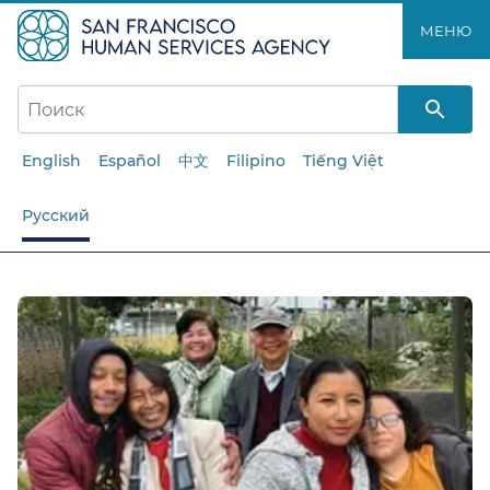
Перейти
МЕНЮ​​
к
основному
содержанию​​
English
Español
中文
Filipino
Tiếng Việt
Русский