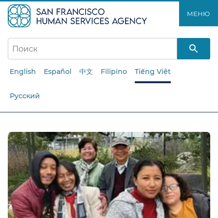
Перейти
МЕНЮ​​
к
основному
содержанию​​
English
Español
中文
Filipino
Tiếng Việt
Русский