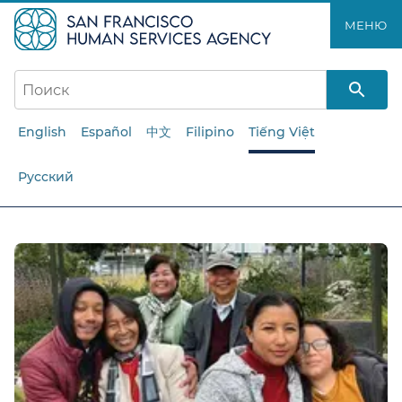
Перейти
МЕНЮ​​
к
основному
содержанию​​
English
Español
中文
Filipino
Tiếng Việt
Русский