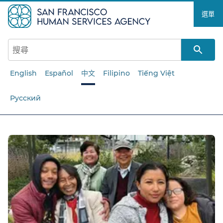
跳
選單​​
至
主
要
內
容​​
English
Español
中文
Filipino
Tiếng Việt
Русский