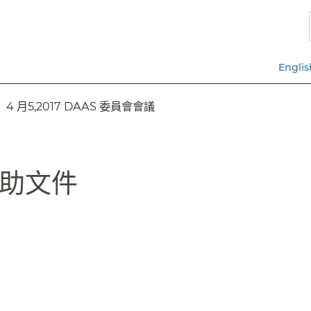
跳
至
主
要
Englis
內
容​​
4 月5,2017 DAAS 委員會會議​​
文件​​