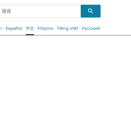
h
Español
中文
Filipino
Tiếng Việt
Русский