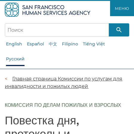
Перейти
МЕНЮ​​
к
основному
содержанию​​
English
Español
中文
Filipino
Tiếng Việt
Русский
Цепочка
Главная страница Комиссии по услугам для
инвалидности и пожилых людей​​
навигации​​
КОМИССИЯ ПО ДЕЛАМ ПОЖИЛЫХ И ВЗРОСЛЫХ
Повестка дня,
протоколы и