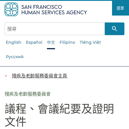
跳
選單​​
至
主
要
內
容​​
English
Español
中文
Filipino
Tiếng Việt
Русский
導
殘疾及老齡服務委員會主頁​​
覽
列​​
殘疾及老齡服務委員會
議程、會議紀要及證明
文件​​