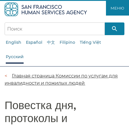
Перейти
МЕНЮ​​
к
основному
содержанию​​
English
Español
中文
Filipino
Tiếng Việt
Русский
Цепочка
Главная страница Комиссии по услугам для
инвалидности и пожилых людей​​
навигации​​
Повестка дня,
протоколы и