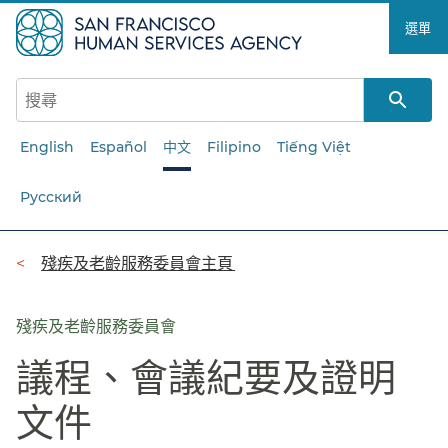
跳
選單​​
至
主
要
內
容​​
English
Español
中文
Filipino
Tiếng Việt
Русский
導
殘疾及老齡服務委員會主頁​​
覽
列​​
殘疾及老齡服務委員會
議程、會議紀要及證明
文件​​