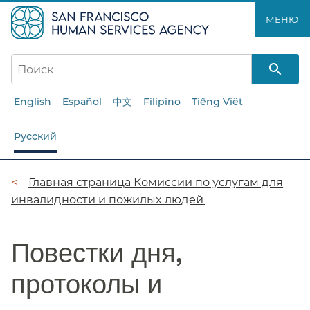
Перейти
МЕНЮ​​
к
основному
содержанию​​
English
Español
中文
Filipino
Tiếng Việt
Русский
Цепочка
Главная страница Комиссии по услугам для
инвалидности и пожилых людей​​
навигации​​
Повестки дня,
протоколы и