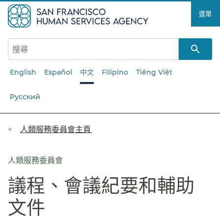
跳
選單​​
至
主
要
內
容​​
English
Español
中文
Filipino
Tiếng Việt
Русский
導
人類服務委員會主頁​​
覽
列​​
人類服務委員會
議程、會議紀要和輔助
文件​​