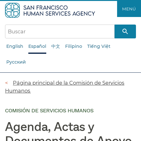
Saltar
MENÚ​​
al
contenido
principal​​
English
Español
中文
Filipino
Tiếng Việt
Русский
Ruta
Página principal de la Comisión de Servicios
Humanos​​
de
navegación​​
COMISIÓN DE SERVICIOS HUMANOS
Agenda, Actas y
Documentos de Apoyo​​