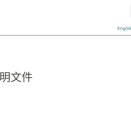
跳
至
主
要
Englis
內
容​​
文件​​