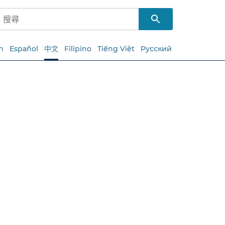
h
Español
中文
Filipino
Tiếng Việt
Русский