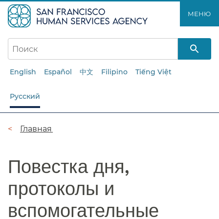
Перейти
МЕНЮ​​
к
основному
содержанию​​
English
Español
中文
Filipino
Tiếng Việt
Русский
Цепочка
Главная​​
навигации​​
Повестка дня,
протоколы и
вспомогательные