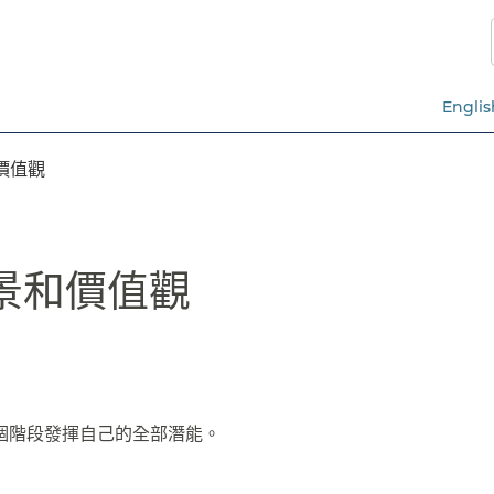
跳
至
主
要
Englis
內
容​​
值觀​​
景和價值觀​​
階段發揮自己的全部潛能。​​