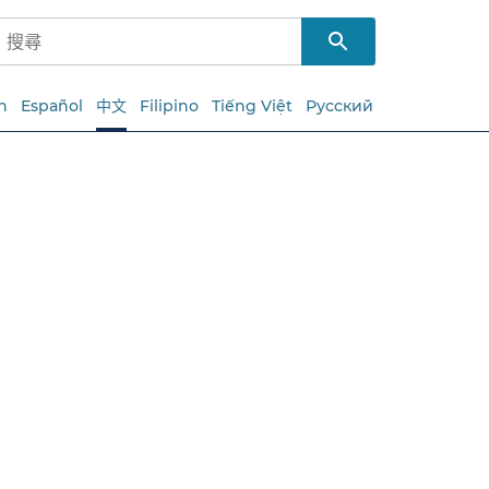
h
Español
中文
Filipino
Tiếng Việt
Русский