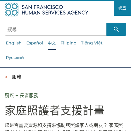
跳
選單​​
至
主
要
內
容​​
English
Español
中文
Filipino
Tiếng Việt
Русский
導
服務​​
覽
列​​
殘疾 + 長者服務
家庭照護者支援計畫​​
您是否需要資源和支持來協助您照護家人或朋友？ 家庭照