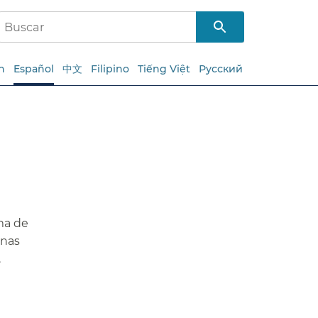
h
Español
中文
Filipino
Tiếng Việt
Русский
ma de
onas
​