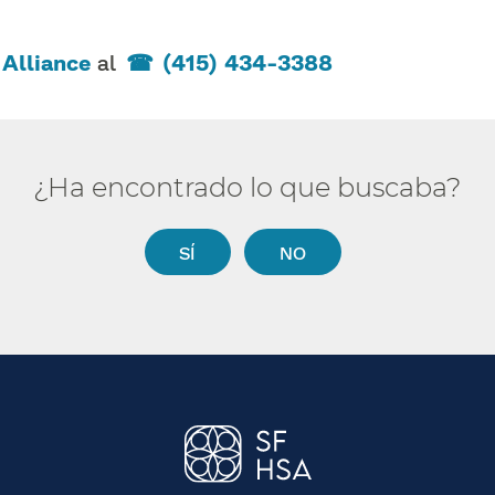
 Alliance
al
(415) 434-3388
​​
¿Ha encontrado lo que buscaba?​​
SÍ​​
NO​​