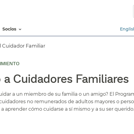
Saltar
al
contenido
principal​​
socios​​
Englis
Cuidador Familiar​​
CIMIENTO
 Cuidadores Familiares​​
cuidar a un miembro de su familia o un amigo? El Progra
s cuidadores no remunerados de adultos mayores o pers
a aprender cómo cuidarse a sí mismo y a su ser querido.​