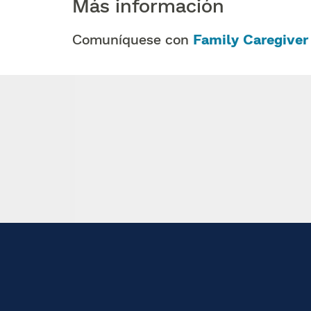
Más información​​
Comuníquese con
Family Caregiver