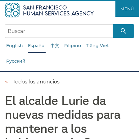
Saltar
MENÚ​​
al
contenido
principal​​
English
Español
中文
Filipino
Tiếng Việt
Русский
Ruta
Todos los anuncios​​
de
El alcalde Lurie da
navegación​​
nuevas medidas para
mantener a los