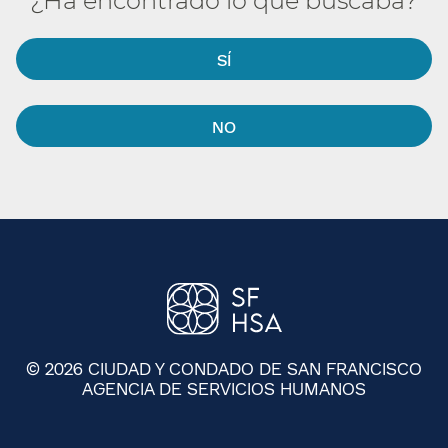
¿Ha encontrado lo que buscaba?​​
SÍ​​
NO​​
© 2026 CIUDAD Y CONDADO DE SAN FRANCISCO
AGENCIA DE SERVICIOS HUMANOS
​​