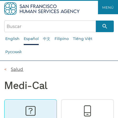
Saltar
MENÚ​​
al
contenido
principal​​
English
Español
中文
Filipino
Tiếng Việt
Русский
Ruta
Salud​​
de
Medi-Cal​​
navegación​​