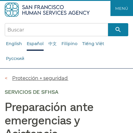
Saltar
MENÚ​​
al
contenido
principal​​
English
Español
中文
Filipino
Tiếng Việt
Русский
Ruta
Protección + seguridad​​
de
SERVICIOS DE SFHSA
navegación​​
Preparación ante
emergencias y