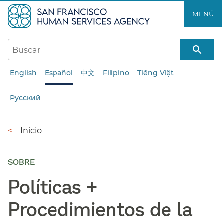
Saltar
MENÚ​​
al
contenido
principal​​
English
Español
中文
Filipino
Tiếng Việt
Русский
Ruta
Inicio​​
de
navegación​​
SOBRE
Políticas +
Procedimientos de la